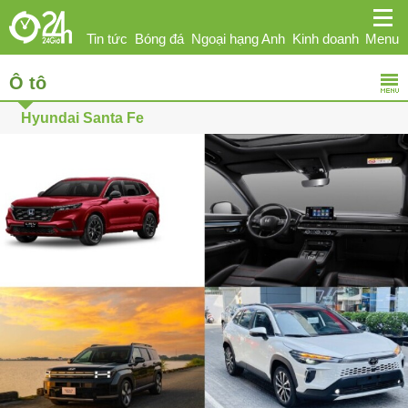
Tin tức
Bóng đá
Ngoại hạng Anh
Kinh doanh
Menu
Ô tô
Giải trí
Sức khỏe
Hi-tech
Thể thao
Ô tô
Hyundai Santa Fe
Phái đẹp