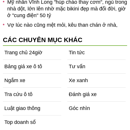
ở
Mỹ nhân Vĩnh Long "húp cháo thay cơm", ngủ trong
nhà dột, lớn lên nhờ mặc bikini đẹp mà đổi đời, giờ
ở "cung điện" 50 tỷ
g
Vợ lúc nào cũng mệt mỏi, kêu than chán ở nhà,
g
chồng xem camera giám sát phòng ngủ thì sững sờ
CÁC CHUYÊN MỤC KHÁC
Trang chủ 24giờ
Tin tức
Bảng giá xe ô tô
Tư vấn
Ngắm xe
Xe xanh
Tra cứu ô tô
Đánh giá xe
Luật giao thông
Góc nhìn
Top doanh số