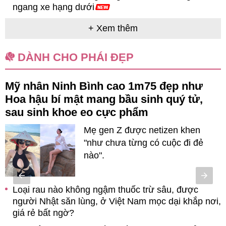
ngang xe hạng dưới
+ Xem thêm
DÀNH CHO PHÁI ĐẸP
Mỹ nhân Ninh Bình cao 1m75 đẹp như
Hoa hậu bí mật mang bầu sinh quý tử,
sau sinh khoe eo cực phẩm
b
Mẹ gen Z được netizen khen
"như chưa từng có cuộc đi đẻ
nào".
Loại rau nào không ngậm thuốc trừ sâu, được
người Nhật săn lùng, ở Việt Nam mọc dại khắp nơi,
giá rẻ bất ngờ?