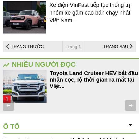
Xe điện VinFast tiếp tục thống trị
nhóm xe gầm cao bán chạy nhất
Việt Nam...
TRANG TRƯỚC
Trang 1
TRANG SAU
NHIỀU NGƯỜI ĐỌC
Toyota Land Cruiser HEV bắt đầu
nhận cọc, lộ thời gian ra mắt tại
Việt...
1
Ô TÔ