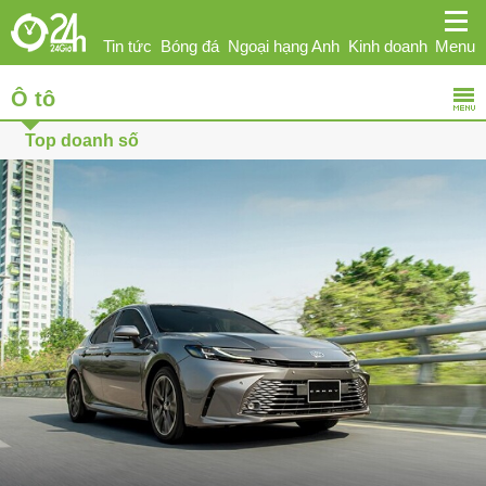
Tin tức
Bóng đá
Ngoại hạng Anh
Kinh doanh
Menu
Ô tô
Giải trí
Sức khỏe
Hi-tech
Thể thao
Ô tô
Top doanh số
Phái đẹp