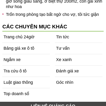
giờ sống giàu sang, ở biệt thự 200m2, con gái xinh
như hoa
Trốn trong phòng tạo bất ngờ cho vợ, tôi tức giận
phát hiện bí mật động trời em giấu kín suốt 3 năm
CÁC CHUYÊN MỤC KHÁC
Trang chủ 24giờ
Tin tức
Bảng giá xe ô tô
Tư vấn
Ngắm xe
Xe xanh
Tra cứu ô tô
Đánh giá xe
Luật giao thông
Góc nhìn
Top doanh số
LIÊN HỆ QUẢNG CÁO