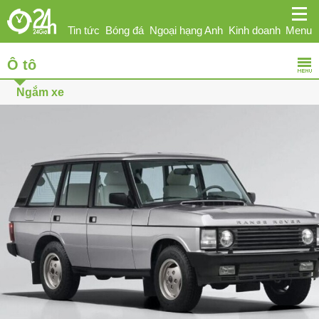
Tin tức
Bóng đá
Ngoại hạng Anh
Kinh doanh
Menu
Ô tô
Giải trí
Sức khỏe
Hi-tech
Thể thao
Ô tô
Ngắm xe
Phái đẹp