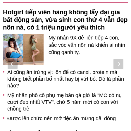
Hotgirl tiếp viên hàng không lấy đại gia
bất động sản, vừa sinh con thứ 4 vẫn đẹp
nõn nà, có 1 triệu người yêu thích
Mỹ nhân 9X đẻ liên tiếp 4 con,
sắc vóc vẫn nõn nà khiến ai nhìn
cũng ganh tỵ.
Ai cũng ăn trứng vịt lộn để có canxi, protein mà
ản
không biết phần bổ nhất hay bị vứt bỏ: Đó là phần
nào?
Mỹ nhân phố cổ phụ mẹ bán gà giờ là "MC có nụ
cười đẹp nhất VTV", chờ 5 năm mới có con với
chồng trẻ
Được lên chức nên mở tiệc ăn mừng đãi đồng
nghiệp, mờ sáng tỉnh dậy tôi thót tim khi thấy người