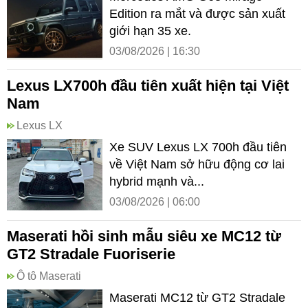
Edition ra mắt và được sản xuất
giới hạn 35 xe.
03/08/2026 | 16:30
Lexus LX700h đầu tiên xuất hiện tại Việt
Nam
Lexus LX
Xe SUV Lexus LX 700h đầu tiên
về Việt Nam sở hữu động cơ lai
hybrid mạnh và...
03/08/2026 | 06:00
Maserati hồi sinh mẫu siêu xe MC12 từ
GT2 Stradale Fuoriserie
Ô tô Maserati
Maserati MC12 từ GT2 Stradale