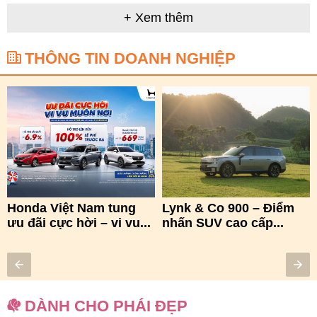
+ Xem thêm
THÔNG TIN DOANH NGHIỆP
Honda Việt Nam tung
Lynk & Co 900 – Điểm
ưu đãi cực hời – vi vu...
nhấn SUV cao cấp...
DÀNH CHO PHÁI ĐẸP