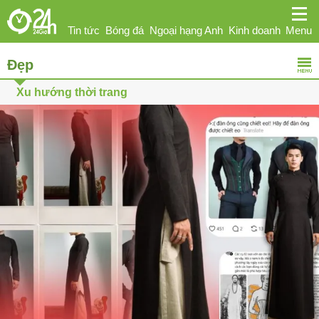
Tin tức
Bóng đá
Ngoại hạng Anh
Kinh doanh
Menu
Đẹp
Giải trí
Sức khỏe
Hi-tech
Thể thao
Ô tô
Xu hướng thời trang
Phái đẹp