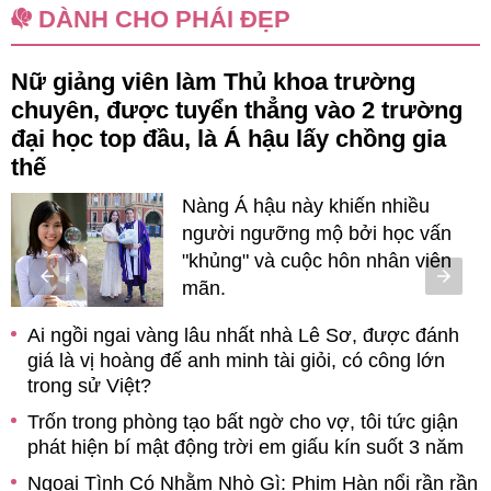
DÀNH CHO PHÁI ĐẸP
Nữ giảng viên làm Thủ khoa trường
chuyên, được tuyển thẳng vào 2 trường
đại học top đầu, là Á hậu lấy chồng gia
thế
on
Nàng Á hậu này khiến nhiều
người ngưỡng mộ bởi học vấn
"khủng" và cuộc hôn nhân viên
mãn.
ề
h
Ai ngồi ngai vàng lâu nhất nhà Lê Sơ, được đánh
giá là vị hoàng đế anh minh tài giỏi, có công lớn
trong sử Việt?
Trốn trong phòng tạo bất ngờ cho vợ, tôi tức giận
phát hiện bí mật động trời em giấu kín suốt 3 năm
Ngoại Tình Có Nhằm Nhò Gì: Phim Hàn nổi rần rần