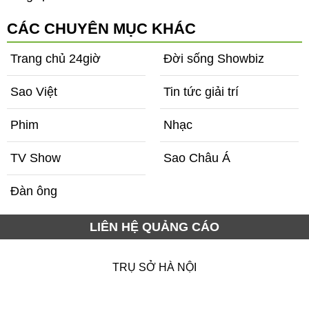
m
toàn tình tiết chấn động, "nữ hoàng quyến rũ" đẹp
CÁC CHUYÊN MỤC KHÁC
điên đảo ở tuổi 56
Trang chủ 24giờ
Đời sống Showbiz
Sao Việt
Tin tức giải trí
Phim
Nhạc
TV Show
Sao Châu Á
Đàn ông
LIÊN HỆ QUẢNG CÁO
TRỤ SỞ HÀ NỘI