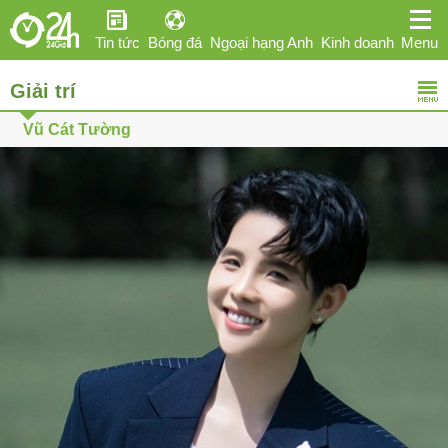
Tin tức
Bóng đá
Ngoại hạng Anh
Kinh doanh
Menu
Giải trí
Giải trí
Sức khỏe
Hi-tech
Thể thao
Ô tô
Vũ Cát Tường
Phái đẹp