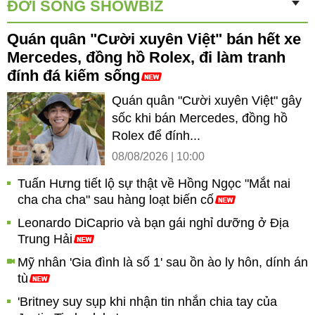
ĐỜI SỐNG SHOWBIZ
Quán quân "Cười xuyên Việt" bán hết xe
Mercedes, đồng hồ Rolex, đi làm tranh
đính đá kiếm sống
Quán quân "Cười xuyên Việt" gây
sốc khi bán Mercedes, đồng hồ
Rolex để đính...
08/08/2026 | 10:00
Tuấn Hưng tiết lộ sự thật về Hồng Ngọc "Mắt nai
cha cha cha" sau hàng loạt biến cố
Leonardo DiCaprio và bạn gái nghỉ dưỡng ở Địa
Trung Hải
Mỹ nhân 'Gia đình là số 1' sau ồn ào ly hôn, dính án
tù
'Britney suy sụp khi nhận tin nhắn chia tay của