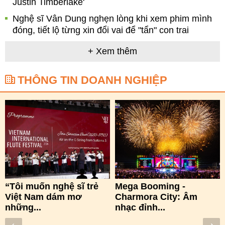
Justin Timberlake'
Nghệ sĩ Vân Dung nghẹn lòng khi xem phim mình
đóng, tiết lộ từng xin đổi vai để "tẩn" con trai
+ Xem thêm
THÔNG TIN DOANH NGHIỆP
“Tôi muốn nghệ sĩ trẻ
Mega Booming -
Việt Nam dám mơ
Charmora City: Âm
những...
nhạc đỉnh...