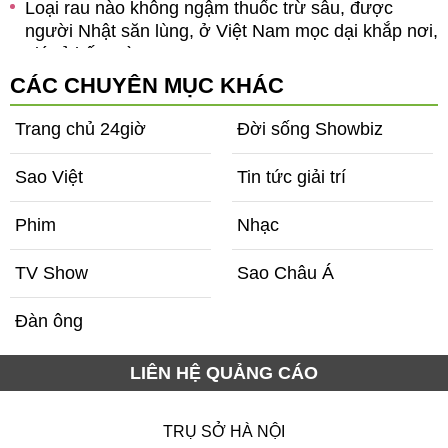
Loại rau nào không ngậm thuốc trừ sâu, được
người Nhật săn lùng, ở Việt Nam mọc dại khắp nơi,
ó
giá rẻ bất ngờ?
CÁC CHUYÊN MỤC KHÁC
Trang chủ 24giờ
Đời sống Showbiz
Sao Việt
Tin tức giải trí
Phim
Nhạc
TV Show
Sao Châu Á
Đàn ông
LIÊN HỆ QUẢNG CÁO
TRỤ SỞ HÀ NỘI