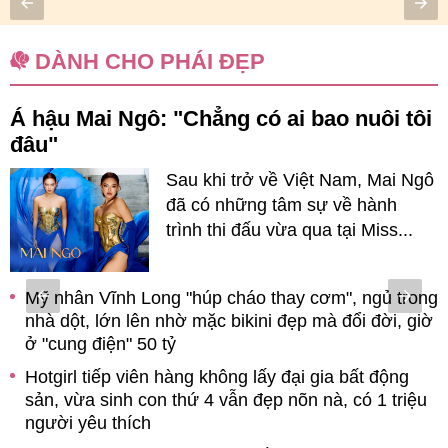
DÀNH CHO PHÁI ĐẸP
p
Á hậu Mai Ngô: "Chẳng có ai bao nuôi tôi
u
đâu"
Sau khi trở về Việt Nam, Mai Ngô
đã có những tâm sự về hành
u
trình thi đấu vừa qua tại Miss...
ộ
Mỹ nhân Vĩnh Long "húp cháo thay cơm", ngủ trong
nhà dột, lớn lên nhờ mặc bikini đẹp mà đổi đời, giờ
g
ở "cung điện" 50 tỷ
g
Hotgirl tiếp viên hàng không lấy đại gia bất động
sản, vừa sinh con thứ 4 vẫn đẹp nõn nà, có 1 triệu
người yêu thích