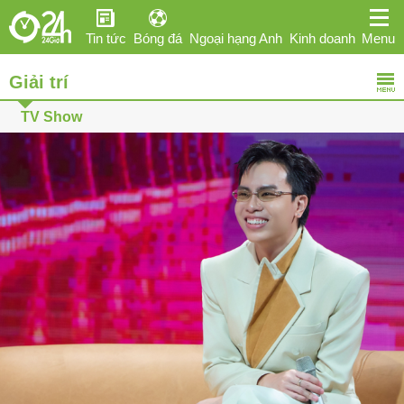
Tin tức
Bóng đá
Ngoại hạng Anh
Kinh doanh
Menu
Giải trí
Giải trí
Sức khỏe
Hi-tech
Thể thao
Ô tô
TV Show
Phái đẹp