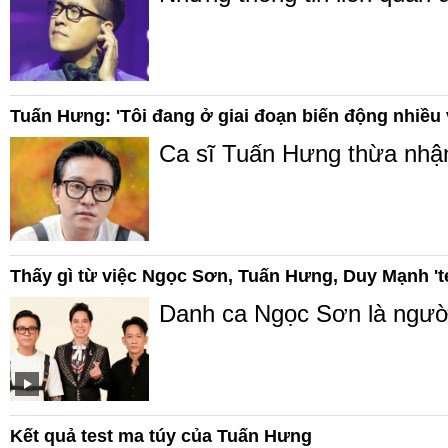
Tuấn Hưng: 'Tôi đang ở giai đoạn biến động nhiều 
Ca sĩ Tuấn Hưng thừa nhận 
Thấy gì từ việc Ngọc Sơn, Tuấn Hưng, Duy Mạnh '
Danh ca Ngọc Sơn là người
Kết quả test ma túy của Tuấn Hưng