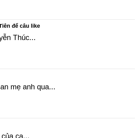
iên để câu like
yễn Thúc...
an mẹ anh qua...
 của ca...