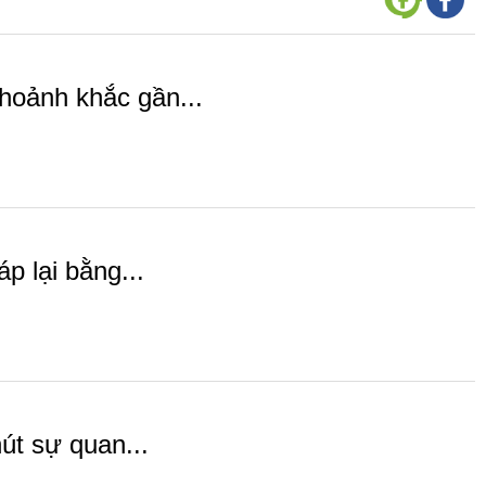
hoảnh khắc gần...
p lại bằng...
út sự quan...