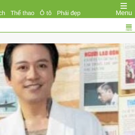
Menu
ch
Thể thao
Ô tô
Phái đẹp