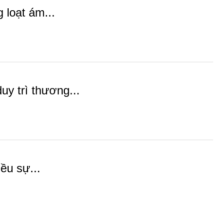
 loạt ám...
y trì thương...
ều sự...