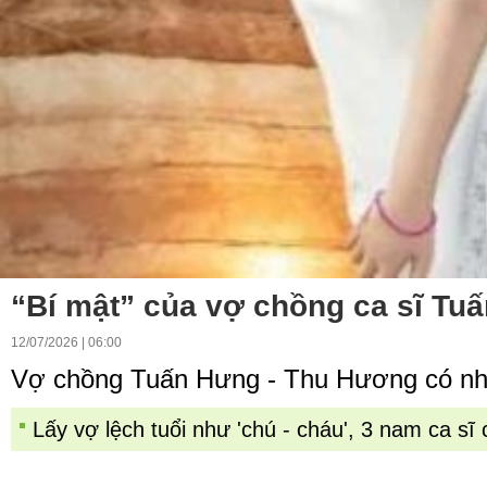
“Bí mật” của vợ chồng ca sĩ Tu
12/07/2026 | 06:00
Vợ chồng Tuấn Hưng - Thu Hương có những
Lấy vợ lệch tuổi như 'chú - cháu', 3 nam ca s