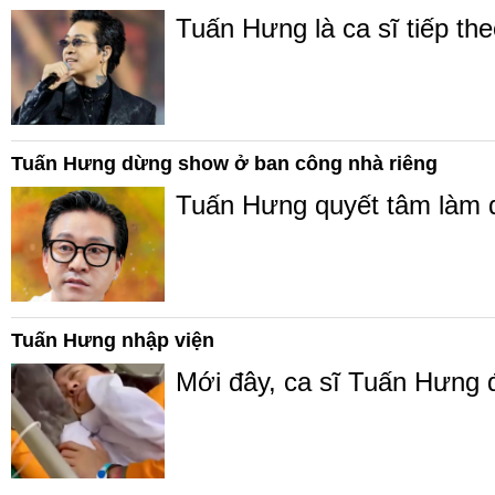
Tuấn Hưng là ca sĩ tiếp th
Tuấn Hưng dừng show ở ban công nhà riêng
Tuấn Hưng quyết tâm làm đ
Tuấn Hưng nhập viện
Mới đây, ca sĩ Tuấn Hưng đã