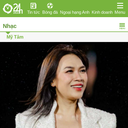
Tin tức
Bóng đá
Ngoại hạng Anh
Kinh doanh
Menu
Nhạc
Giải trí
Sức khỏe
Hi-tech
Thể thao
Ô tô
Mỹ Tâm
Phái đẹp