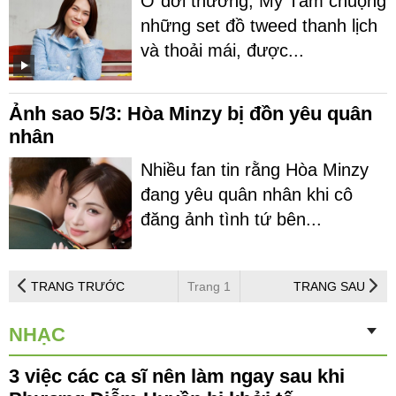
Ở đời thường, Mỹ Tâm chuộng
những set đồ tweed thanh lịch
và thoải mái, được...
Ảnh sao 5/3: Hòa Minzy bị đồn yêu quân
nhân
Nhiều fan tin rằng Hòa Minzy
đang yêu quân nhân khi cô
đăng ảnh tình tứ bên...
TRANG TRƯỚC
Trang 1
TRANG SAU
NHẠC
3 việc các ca sĩ nên làm ngay sau khi