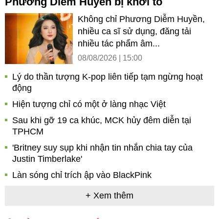
Phương Diễm Huyền bị khởi tố
Không chỉ Phương Diễm Huyền,
nhiều ca sĩ sử dụng, đăng tải
nhiều tác phẩm âm...
08/08/2026 | 15:00
Lý do thần tượng K-pop liên tiếp tạm ngừng hoạt
động
Hiện tượng chỉ có một ở làng nhạc Việt
Sau khi gỡ 19 ca khúc, MCK hủy đêm diễn tại
TPHCM
'Britney suy sụp khi nhận tin nhắn chia tay của
Justin Timberlake'
Làn sóng chỉ trích ập vào BlackPink
+ Xem thêm