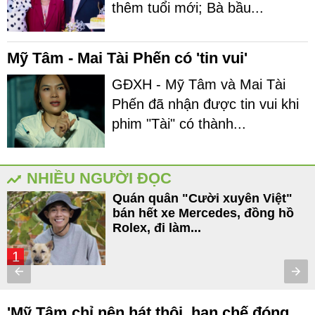
thêm tuổi mới; Bà bầu...
Mỹ Tâm - Mai Tài Phến có 'tin vui'
GĐXH - Mỹ Tâm và Mai Tài
Phến đã nhận được tin vui khi
phim "Tài" có thành...
NHIỀU NGƯỜI ĐỌC
Quán quân "Cười xuyên Việt"
bán hết xe Mercedes, đồng hồ
Rolex, đi làm...
1
'Mỹ Tâm chỉ nên hát thôi, hạn chế đóng