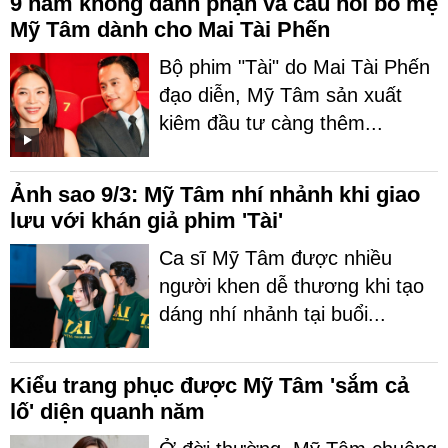
9 năm không danh phận và câu hỏi bố mẹ
Mỹ Tâm dành cho Mai Tài Phến
Bộ phim "Tài" do Mai Tài Phến
đạo diễn, Mỹ Tâm sản xuất
kiêm đầu tư càng thêm...
Ảnh sao 9/3: Mỹ Tâm nhí nhảnh khi giao
lưu với khán giả phim 'Tài'
Ca sĩ Mỹ Tâm được nhiều
người khen dễ thương khi tạo
dáng nhí nhảnh tại buổi...
Kiểu trang phục được Mỹ Tâm 'sắm cả
lố' diện quanh năm