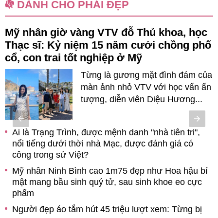
DÀNH CHO PHÁI ĐẸP
Mỹ nhân giờ vàng VTV đỗ Thủ khoa, học
Thạc sĩ: Kỷ niệm 15 năm cưới chồng phố
cổ, con trai tốt nghiệp ở Mỹ
Từng là gương mặt đình đám của
màn ảnh nhỏ VTV với học vấn ấn
tượng, diễn viên Diệu Hương...
ý
Ai là Trạng Trình, được mệnh danh "nhà tiên tri",
nổi tiếng dưới thời nhà Mạc, được đánh giá có
n
công trong sử Việt?
Mỹ nhân Ninh Bình cao 1m75 đẹp như Hoa hậu bí
t
mật mang bầu sinh quý tử, sau sinh khoe eo cực
t
phẩm
Người đẹp áo tắm hút 45 triệu lượt xem: Từng bị