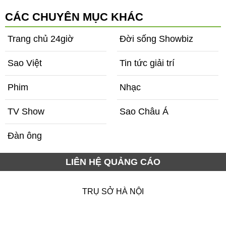
đuổi khỏi showbiz, lấy chồng làm bảo vệ lương 43
triệu/tháng
CÁC CHUYÊN MỤC KHÁC
Trang chủ 24giờ
Đời sống Showbiz
Sao Việt
Tin tức giải trí
Phim
Nhạc
TV Show
Sao Châu Á
Đàn ông
LIÊN HỆ QUẢNG CÁO
TRỤ SỞ HÀ NỘI