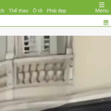
Menu
ch
Thể thao
Ô tô
Phái đẹp