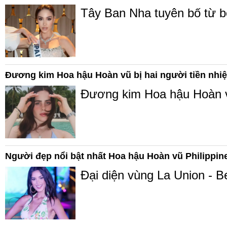
Tây Ban Nha tuyên bố từ b
Đương kim Hoa hậu Hoàn vũ bị hai người tiền nhiệ
Đương kim Hoa hậu Hoàn vũ
Người đẹp nổi bật nhất Hoa hậu Hoàn vũ Philippin
Đại diện vùng La Union - B