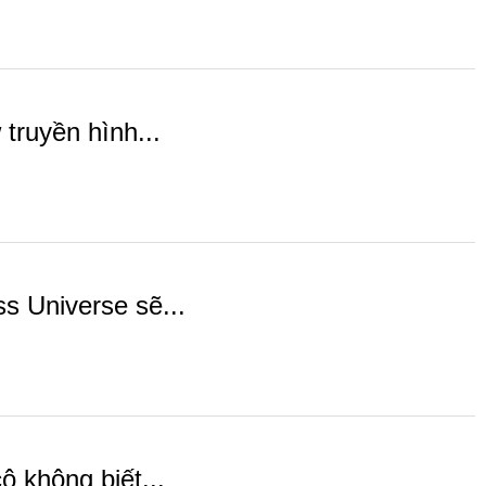
truyền hình...
s Universe sẽ...
 không biết...