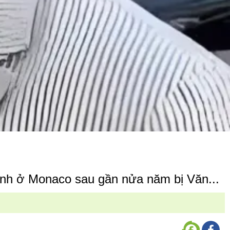
ình ở Monaco sau gần nửa năm bị Văn...