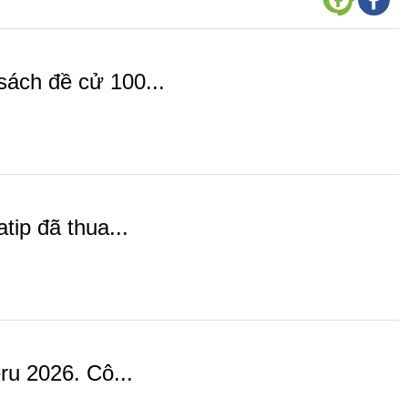
ách đề cử 100...
ip đã thua...
u 2026. Cô...