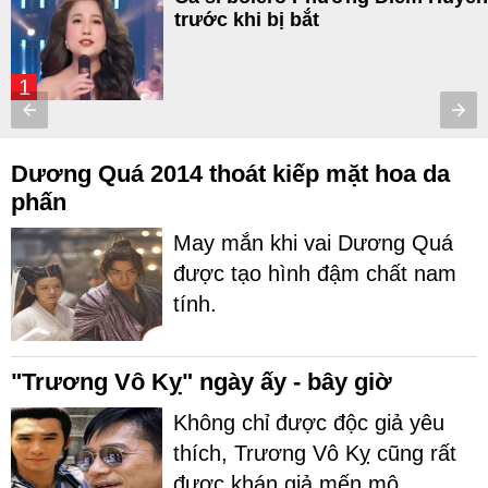
trước khi bị bắt
1
Dương Quá 2014 thoát kiếp mặt hoa da
phấn
May mắn khi vai Dương Quá
được tạo hình đậm chất nam
tính.
"Trương Vô Kỵ" ngày ấy - bây giờ
Không chỉ được độc giả yêu
thích, Trương Vô Kỵ cũng rất
được khán giả mến mộ