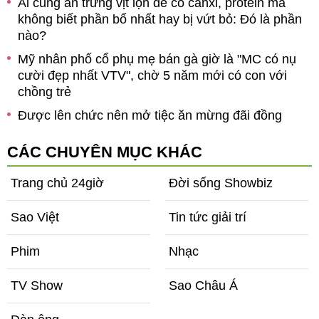
Ai cũng ăn trứng vịt lộn để có canxi, protein mà
ản
không biết phần bổ nhất hay bị vứt bỏ: Đó là phần
nào?
Mỹ nhân phố cổ phụ mẹ bán gà giờ là "MC có nụ
cười đẹp nhất VTV", chờ 5 năm mới có con với
chồng trẻ
Được lên chức nên mở tiệc ăn mừng đãi đồng
nghiệp, mờ sáng tỉnh dậy tôi thót tim khi thấy người
bên cạnh
CÁC CHUYÊN MỤC KHÁC
Trang chủ 24giờ
Đời sống Showbiz
Sao Việt
Tin tức giải trí
Phim
Nhạc
TV Show
Sao Châu Á