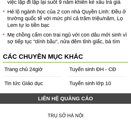
ời
việc lặp đi lặp lại suốt 9 năm khiến kẻ xấu trả giá
Hé lộ ngành học của 2 con nhà Quyền Linh: Đều ở
c,
trường quốc tế với mức phí cả trăm triệu/năm, Lọ
Lem tự lo tiền bạc
Mẹ chồng cấm con trai ngủ với con dâu mới sinh vì
sợ tiếp tục "dính bầu", nửa đêm tỉnh giấc, bà tím
ng
mặt
CÁC CHUYÊN MỤC KHÁC
Trang chủ 24giờ
Tuyển sinh ĐH - CĐ
Tin tức Giáo dục
Tuyển sinh lớp 10
LIÊN HỆ QUẢNG CÁO
TRỤ SỞ HÀ NỘI