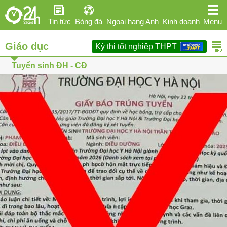
Tin tức
Bóng đá
Ngoại hạng Anh
Kinh doanh
Menu
Giáo dục
Kỳ thi tốt nghiệp THPT
Giải trí
Sức khỏe
Hi-tech
Thể thao
Ô tô
Tuyển sinh ĐH - CĐ
Phái đẹp