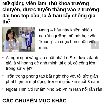
Nữ giảng viên làm Thủ khoa trường
chuyên, được tuyển thẳng vào 2 trường
đại học top đầu, là Á hậu lấy chồng gia
thế
on
Nàng Á hậu này khiến nhiều
người ngưỡng mộ bởi học vấn
"khủng" và cuộc hôn nhân viên
mãn.
ề
h
Ai ngồi ngai vàng lâu nhất nhà Lê Sơ, được đánh
giá là vị hoàng đế anh minh tài giỏi, có công lớn
trong sử Việt?
Trốn trong phòng tạo bất ngờ cho vợ, tôi tức giận
phát hiện bí mật động trời em giấu kín suốt 3 năm
Ngoại Tình Có Nhằm Nhò Gì: Phim Hàn nổi rần rần
m
toàn tình tiết chấn động, "nữ hoàng quyến rũ" đẹp
CÁC CHUYÊN MỤC KHÁC
điên đảo ở tuổi 56