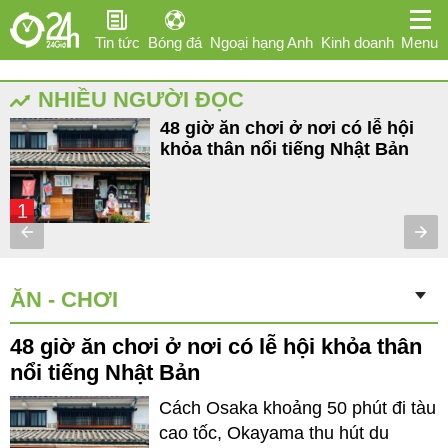
Tin tức
Bóng đá
Ngoại hạng Anh
Kinh doanh
Menu
NHIỀU NGƯỜI ĐỌC
Giải trí
Sức khỏe
Hi-tech
Thể thao
Ô tô
48 giờ ăn chơi ở nơi có lễ hội
khỏa thân nổi tiếng Nhật Bản
Phái đẹp
1
ĂN - CHƠI
48 giờ ăn chơi ở nơi có lễ hội khỏa thân
nổi tiếng Nhật Bản
Cách Osaka khoảng 50 phút đi tàu
cao tốc, Okayama thu hút du