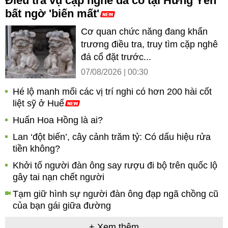
Điều tra vụ cặp nghê đá cổ tại Hưng Yên
bất ngờ 'biến mất'
Cơ quan chức năng đang khẩn
trương điều tra, truy tìm cặp nghê
đá cổ đặt trước...
07/08/2026 | 00:30
Hé lộ manh mối các vị trí nghi có hơn 200 hài cốt
liệt sỹ ở Huế
Huấn Hoa Hồng là ai?
Lan ‘đột biến’, cây cảnh trăm tỷ: Có dấu hiệu rửa
tiền không?
Khởi tố người đàn ông say rượu đi bộ trên quốc lộ
gây tai nạn chết người
Tạm giữ hình sự người đàn ông đạp ngã chồng cũ
của bạn gái giữa đường
+ Xem thêm