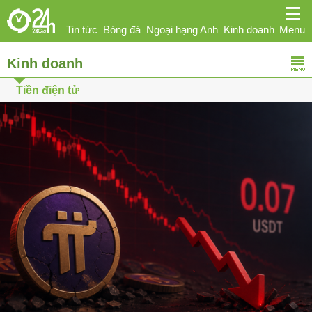
Tin tức
Bóng đá
Ngoại hạng Anh
Kinh doanh
Menu
Kinh doanh
Giải trí
Sức khỏe
Hi-tech
Thể thao
Ô tô
Tiền điện tử
Phái đẹp