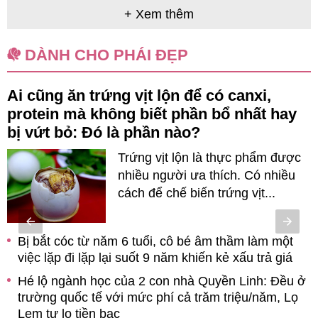
+ Xem thêm
DÀNH CHO PHÁI ĐẸP
Ai cũng ăn trứng vịt lộn để có canxi,
p
protein mà không biết phần bổ nhất hay
bị vứt bỏ: Đó là phần nào?
Trứng vịt lộn là thực phẩm được
n
nhiều người ưa thích. Có nhiều
cách để chế biến trứng vịt...
Bị bắt cóc từ năm 6 tuổi, cô bé âm thầm làm một
ời
việc lặp đi lặp lại suốt 9 năm khiến kẻ xấu trả giá
Hé lộ ngành học của 2 con nhà Quyền Linh: Đều ở
c,
trường quốc tế với mức phí cả trăm triệu/năm, Lọ
Lem tự lo tiền bạc