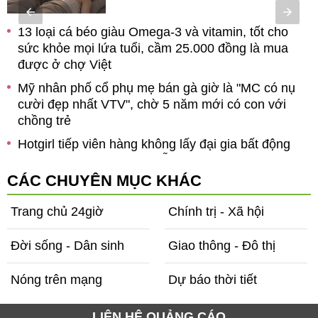
13 loại cá béo giàu Omega-3 và vitamin, tốt cho
sức khỏe mọi lứa tuổi, cầm 25.000 đồng là mua
được ở chợ Việt
Mỹ nhân phố cổ phụ mẹ bán gà giờ là "MC có nụ
cười đẹp nhất VTV", chờ 5 năm mới có con với
chồng trẻ
ề
h
Hotgirl tiếp viên hàng không lấy đại gia bất động
sản, vừa sinh con thứ 4 vẫn đẹp nõn nà, có 1 triệu
người yêu thích
CÁC CHUYÊN MỤC KHÁC
Trang chủ 24giờ
Chính trị - Xã hội
Đời sống - Dân sinh
Giao thông - Đô thị
Nóng trên mạng
Dự báo thời tiết
LIÊN HỆ QUẢNG CÁO