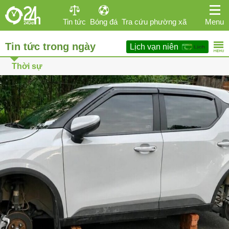
Tin tức
Bóng đá
Tra cứu phường xã
Menu
Tin tức trong ngày
Lịch vạn niên
Kinh doanh
Giải trí
Sức khỏe
Hi-tech
Thời sự
Thể thao
Ô tô
Phái đẹp