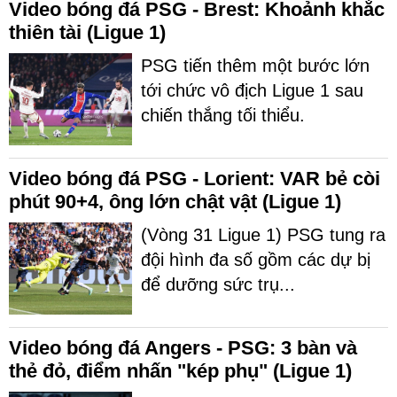
Video bóng đá PSG - Brest: Khoảnh khắc
thiên tài (Ligue 1)
PSG tiến thêm một bước lớn
tới chức vô địch Ligue 1 sau
chiến thắng tối thiểu.
Video bóng đá PSG - Lorient: VAR bẻ còi
phút 90+4, ông lớn chật vật (Ligue 1)
(Vòng 31 Ligue 1) PSG tung ra
đội hình đa số gồm các dự bị
để dưỡng sức trụ...
Video bóng đá Angers - PSG: 3 bàn và
thẻ đỏ, điểm nhấn "kép phụ" (Ligue 1)