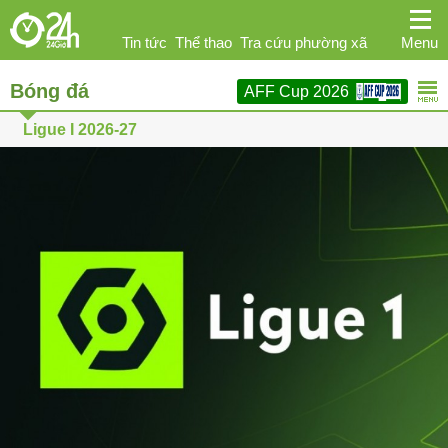
Tin tức
Thể thao
Tra cứu phường xã
Menu
Bóng đá
AFF Cup 2026
Ngoại hạng Anh
Kinh doanh
Giải trí
Ligue I 2026-27
Sức khỏe
Hi-tech
Ô tô
Phái đẹp