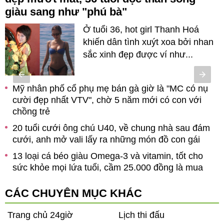
giàu sang như "phú bà"
Ở tuổi 36, hot girl Thanh Hoá
khiến dân tình xuýt xoa bởi nhan
sắc xinh đẹp được ví như...
Mỹ nhân phố cổ phụ mẹ bán gà giờ là "MC có nụ
cười đẹp nhất VTV", chờ 5 năm mới có con với
chồng trẻ
ề
20 tuổi cưới ông chú U40, về chung nhà sau đám
h
cưới, anh mở vali lấy ra những món đồ con gái
13 loại cá béo giàu Omega-3 và vitamin, tốt cho
sức khỏe mọi lứa tuổi, cầm 25.000 đồng là mua
được ở chợ Việt
CÁC CHUYÊN MỤC KHÁC
Trang chủ 24giờ
Lịch thi đấu