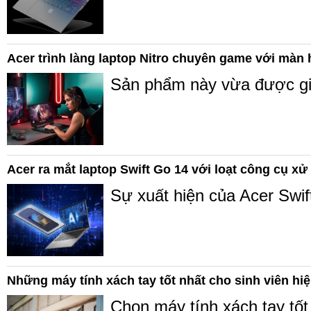
Acer trình làng laptop Nitro chuyên game với màn 
Sản phẩm này vừa được giới
Acer ra mắt laptop Swift Go 14 với loạt công cụ xử
Sự xuất hiện của Acer Swi
Những máy tính xách tay tốt nhất cho sinh viên hi
Chọn máy tính xách tay tốt