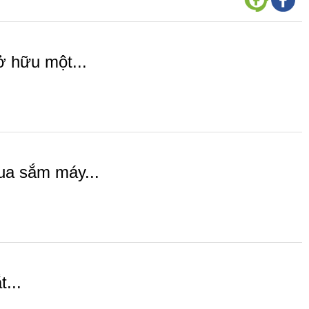
ở hữu một...
ua sắm máy...
...