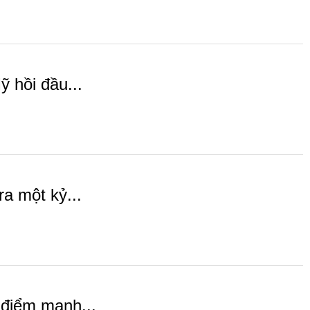
 hồi đầu...
a một kỷ...
 điểm mạnh...