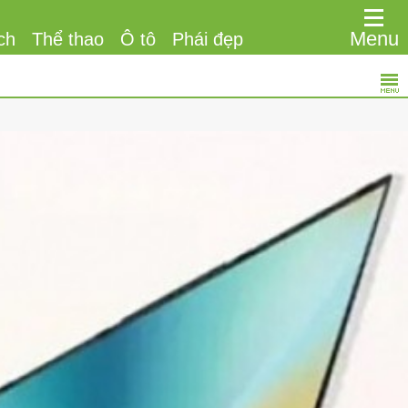
Menu
ch
Thể thao
Ô tô
Phái đẹp