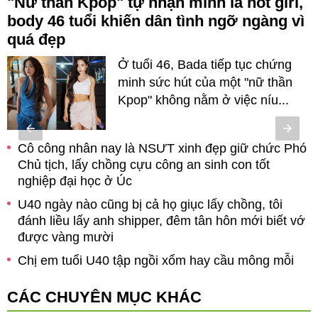
"Nữ thần Kpop" tự nhận mình là hot girl,
body 46 tuổi khiến dân tình ngỡ ngàng vì
quá đẹp
Ở tuổi 46, Bada tiếp tục chứng
minh sức hút của một "nữ thần
n
Kpop" không nằm ở việc níu...
Cô công nhân nay là NSƯT xinh đẹp giữ chức Phó
Chủ tịch, lấy chồng cựu công an sinh con tốt
nghiệp đại học ở Úc
g
U40 ngày nào cũng bị cả họ giục lấy chồng, tôi
đánh liều lấy anh shipper, đêm tân hôn mới biết vớ
ở
được vàng mười
Chị em tuổi U40 tập ngồi xổm hay cầu mông mỗi
ngày, ai sẽ là người khỏe và trẻ đẹp hơn?
CÁC CHUYÊN MỤC KHÁC