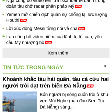
Nga công bố video tên lửa Iskander-M đánh trúng
đoàn tàu chở radar phản pháo Mỹ
Yemen mở chiến dịch quân sự chống lại lực lượng
Houthi
Lời xúc động Messi từng nói về cha
Iran công bố video hiếm của lãnh tụ tối cao, yêu
cầu Mỹ nhượng bộ
+ Xem thêm
TIN TỨC TRONG NGÀY
Khoảnh khắc tàu hải quân, tàu cá cứu hai
người trôi dạt trên biển Đà Nẵng
Bốn người bị sóng cuốn trôi ở khu
vực Mũi Nghê (bán đảo Sơn Trà,
Đà Nẵng) sáng...