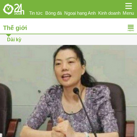
Tin tức
Bóng đá
Ngoại hạng Anh
Kinh doanh
Menu
Thế giới
Giải trí
Sức khỏe
Hi-tech
Thể thao
Ô tô
Dài kỳ
Phái đẹp