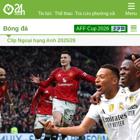
Tin tức
Thể thao
Tra cứu phường xã
Menu
Bóng đá
AFF Cup 2026
Ngoại hạng Anh
Kinh doanh
Giải trí
Clip Ngoại hạng Anh 2025/26
Sức khỏe
Hi-tech
Ô tô
Phái đẹp