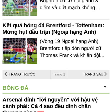
Brighton có cơ hội giành 3
điểm và dứt mạch không...
Kết quả bóng đá Brentford - Tottenham:
Mừng hụt đầu trận (Ngoại hạng Anh)
(Vòng 19 Ngoại hạng Anh)
Brentford tiếp đón người cũ
Thomas Frank và khiến đội...
TRANG TRƯỚC
Trang 1
TRANG SAU
BÓNG ĐÁ
Arsenal dính "lời nguyền" với hậu vệ
cánh phải: Cả 4 sao đều dính chấn