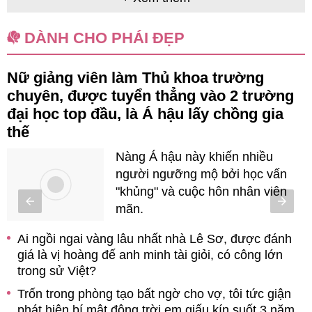
DÀNH CHO PHÁI ĐẸP
Nữ giảng viên làm Thủ khoa trường
chuyên, được tuyển thẳng vào 2 trường
đại học top đầu, là Á hậu lấy chồng gia
thế
on
Nàng Á hậu này khiến nhiều
người ngưỡng mộ bởi học vấn
"khủng" và cuộc hôn nhân viên
mãn.
ề
h
Ai ngồi ngai vàng lâu nhất nhà Lê Sơ, được đánh
giá là vị hoàng đế anh minh tài giỏi, có công lớn
trong sử Việt?
Trốn trong phòng tạo bất ngờ cho vợ, tôi tức giận
phát hiện bí mật động trời em giấu kín suốt 3 năm