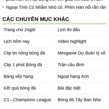
Ngoại Tình Có Nhằm Nhò Gì: Phim Hàn nổi rần rần
m
toàn tình tiết chấn động, "nữ hoàng quyến rũ" đẹp
CÁC CHUYÊN MỤC KHÁC
điên đảo ở tuổi 56
Trang chủ 24giờ
Lịch thi đấu
Lịch hôm nay
Video highlight
Clip tin nóng bóng đá
Minigame Dự đoán tỷ số
Clip 1 phút Bóng đá
Trận cầu đinh
Bảng xếp hạng
Ngoại hạng Anh
Kết quả bóng đá
Bài đặc biệt
C1 - Champions League
Bóng đá Tây Ban Nha