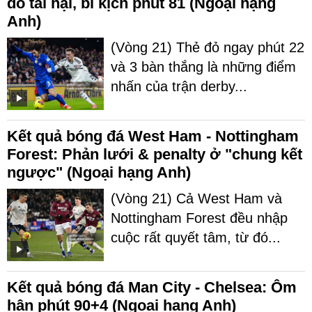
đỏ tai hại, bi kịch phút 81 (Ngoại hạng
Anh)
(Vòng 21) Thẻ đỏ ngay phút 22
và 3 bàn thắng là những điểm
nhấn của trận derby...
Kết quả bóng đá West Ham - Nottingham
Forest: Phản lưới & penalty ở "chung kết
ngược" (Ngoại hạng Anh)
(Vòng 21) Cả West Ham và
Nottingham Forest đều nhập
cuộc rất quyết tâm, từ đó...
Kết quả bóng đá Man City - Chelsea: Ôm
hận phút 90+4 (Ngoại hạng Anh)