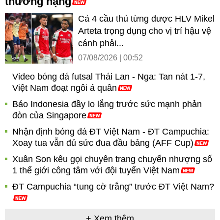
thương nặng
Cả 4 cầu thủ từng được HLV Mikel
Arteta trọng dụng cho vị trí hậu vệ
cánh phải...
07/08/2026 | 00:52
Video bóng đá futsal Thái Lan - Nga: Tan nát 1-7,
Việt Nam đoạt ngôi á quân
Báo Indonesia đầy lo lắng trước sức mạnh phản
đòn của Singapore
Nhận định bóng đá ĐT Việt Nam - ĐT Campuchia:
Xoay tua vẫn đủ sức đua đầu bảng (AFF Cup)
Xuân Son kêu gọi chuyên trang chuyển nhượng số
1 thế giới công tâm với đội tuyển Việt Nam
ĐT Campuchia “tung cờ trắng” trước ĐT Việt Nam?
+ Xem thêm